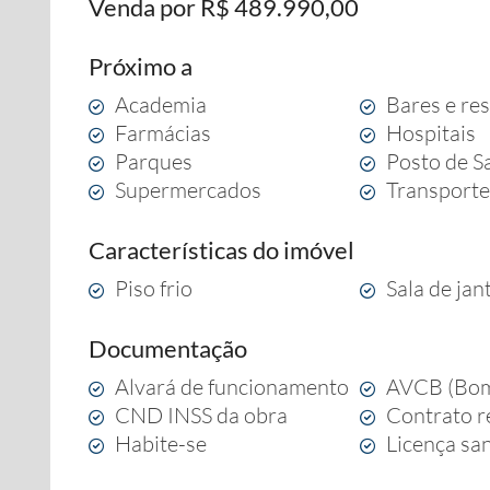
Venda por R$ 489.990,00
Próximo a
Academia
Bares e re
Farmácias
Hospitais
Parques
Posto de S
Supermercados
Transporte
Características do imóvel
Piso frio
Sala de jan
Documentação
Alvará de funcionamento
AVCB (Bom
CND INSS da obra
Contrato r
Habite-se
Licença san