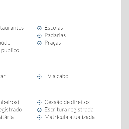
staurantes
Escolas
Padarias
aúde
Praças
 público
tar
TV a cabo
beiros)
Cessão de direitos
egistrado
Escritura registrada
itária
Matrícula atualizada