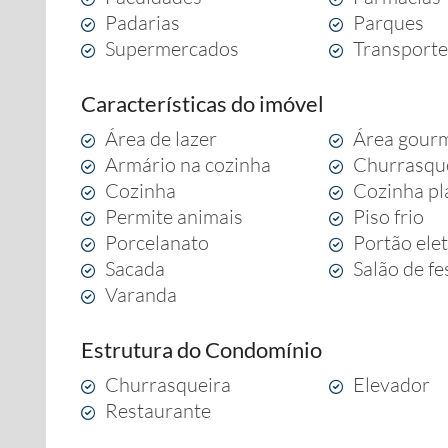
Padarias
Parques
Supermercados
Transporte
Características do imóvel
Área de lazer
Área gour
Armário na cozinha
Churrasqu
Cozinha
Cozinha pl
Permite animais
Piso frio
Porcelanato
Portão ele
Sacada
Salão de fe
Varanda
Estrutura do Condomínio
Churrasqueira
Elevador
Restaurante