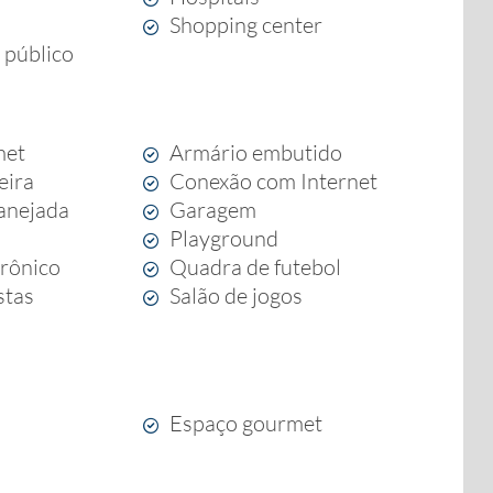
Shopping center
 público
met
Armário embutido
eira
Conexão com Internet
anejada
Garagem
Playground
trônico
Quadra de futebol
stas
Salão de jogos
Espaço gourmet