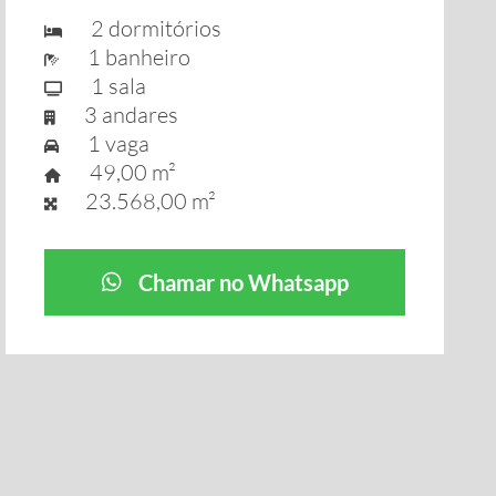
2 dormitórios
1 banheiro
1 sala
3 andares
1 vaga
49,00 m²
23.568,00 m²
Chamar no Whatsapp