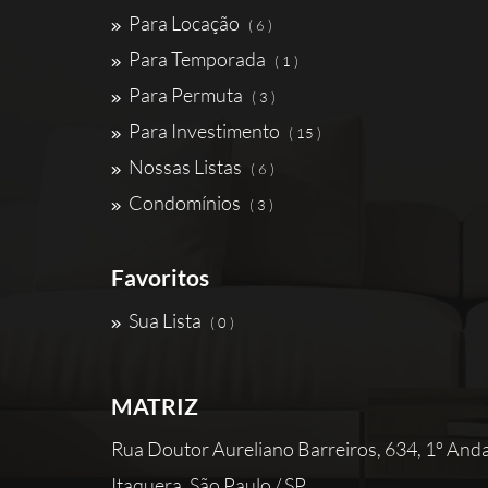
Para Locação
( 6 )
Para Temporada
( 1 )
Para Permuta
( 3 )
Para Investimento
( 15 )
Nossas Listas
( 6 )
Condomínios
( 3 )
Favoritos
Sua Lista
( 0 )
MATRIZ
Rua Doutor Aureliano Barreiros, 634, 1º Andar
Itaquera, São Paulo / SP