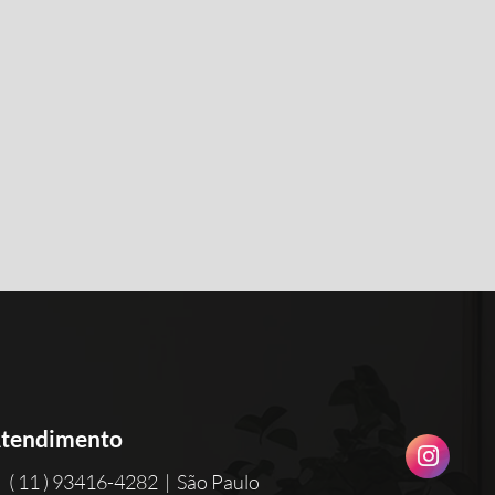
tendimento
( 11 ) 93416-4282 | São Paulo